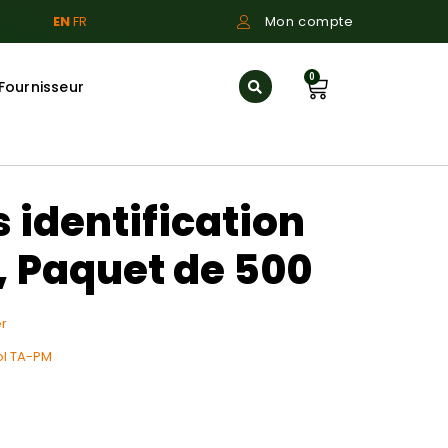
EN
FR
Mon compte
0
Fournisseur
s identification
 Paquet de 500
r
ol TA-PM