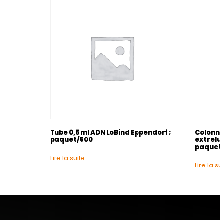
Tube 0,5 ml ADN LoBind Eppendorf ;
Colonn
paquet/500
extrelu
paque
Lire la suite
Lire la s