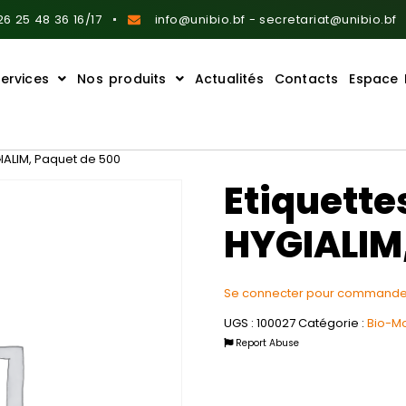
6 25 48 36 16/17
info@unibio.bf - secretariat@unibio.bf
ervices
Nos produits
Actualités
Contacts
Espace 
GIALIM, Paquet de 500
Etiquette
HYGIALIM,
Se connecter pour commande
UGS :
100027
Catégorie :
Bio-M
Report Abuse