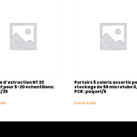
e d’extraction NT 20
Portoirs 5 coloris assortis p
t pour 5-20 echantillons;
stockage de 96 microtube 0,
t/25
PCR ; paquet/5
uite
Lire la suite