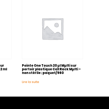
our
Pointe One Touch 20 µl Mµlti sur
2 ml
portoir plastique Cell Rack Mµlti –
non stérile ; paquet/960
Lire la suite