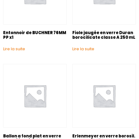
Entonnoir de BUCHNER 76MM
Fiole jaugée en verre Duran
PP x1
borocilicate classe A 250 mL
Lire la suite
Lire la suite
Ballon a fond plat en verre
Erlenmeyer en verre borosil.