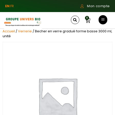
EN
FR
Mon compte
0
Accueil
/
Verrerie
/ Becher en verre gradué forme basse 3000 ml,
unité