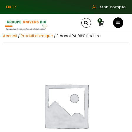
EN
FR
Mon compte
0
Accueil
/
Produit chimique
/ Ethanol PA 96% flc/1litre