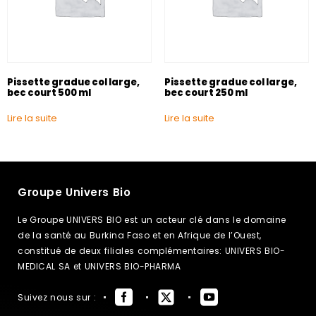
Pissette gradue col large,
Pissette gradue col large,
bec court 500 ml
bec court 250 ml
Lire la suite
Lire la suite
Groupe Univers Bio
Le Groupe UNIVERS BIO est un acteur clé dans le domaine
de la santé au Burkina Faso et en Afrique de l’Ouest,
constitué de deux filiales complémentaires: UNIVERS BIO-
MEDICAL SA et UNIVERS BIO-PHARMA
Suivez nous sur :