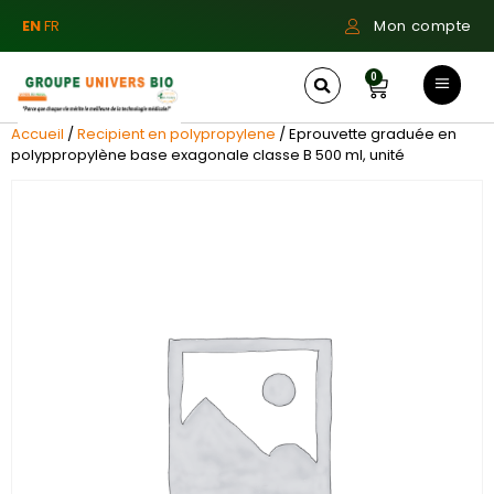
EN
FR
Mon compte
0
Accueil
/
Recipient en polypropylene
/ Eprouvette graduée en
polyppropylène base exagonale classe B 500 ml, unité