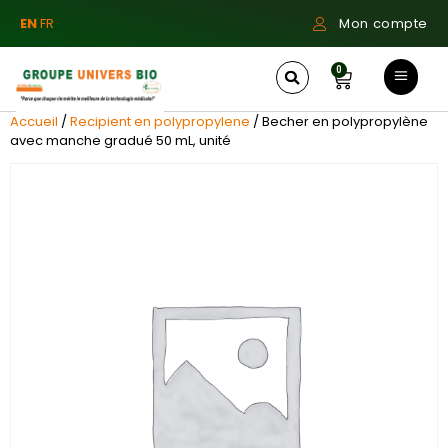
EN
FR
Mon compte
0
Accueil
/
Recipient en polypropylene
/ Becher en polypropylène
avec manche gradué 50 mL, unité