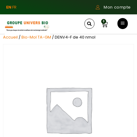
EN
FR
Mon compte
0
Accueil
/
Bio-Mol TA-GM
/ DENV4-F de 40 nmol