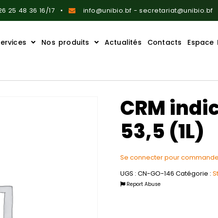
6 25 48 36 16/17
info@unibio.bf - secretariat@unibio.bf
ervices
Nos produits
Actualités
Contacts
Espace 
CRM indi
53,5 (1L)
Se connecter pour commande
UGS :
CN-GO-146
Catégorie :
S
Report Abuse