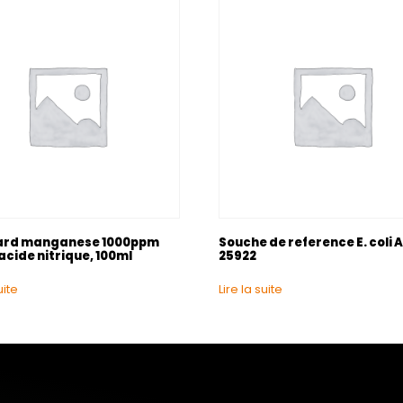
ard manganese 1000ppm
Souche de reference E. coli
acide nitrique, 100ml
25922
uite
Lire la suite