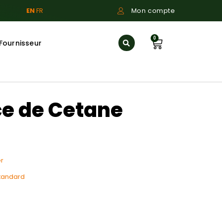
EN
FR
Mon compte
0
Fournisseur
ce de Cetane
r
tandard