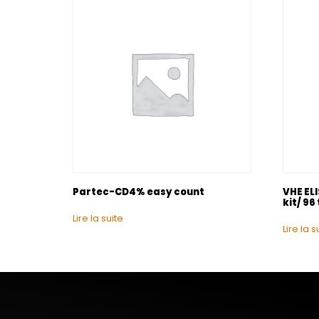
Partec-CD4% easy count
VHE ELI
kit/ 96
Lire la suite
Lire la s