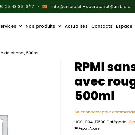
6 25 48 36 16/17
info@unibio.bf - secretariat@unibio.bf
ervices
Nos produits
Actualités
Contacts
Espace 
ge de phenol, 500ml
RPMI san
avec roug
500ml
Se connecter pour commande
UGS :
P04-17500
Catégorie :
Bi
Report Abuse