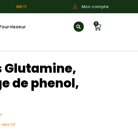
EN
FR
Mon compte
0
Fournisseur
s Glutamine,
e de phenol,
r
o-Mol CF