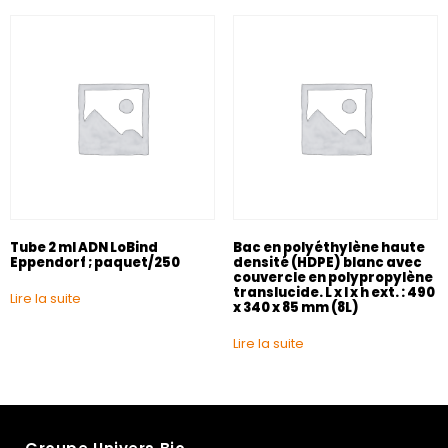
Tube 2 ml ADN LoBind
Bac en polyéthylène haute
Eppendorf ; paquet/250
densité (HDPE) blanc avec
couvercle en polypropylène
translucide. L x l x h ext. : 490
Lire la suite
x 340 x 85 mm (8L)
Lire la suite