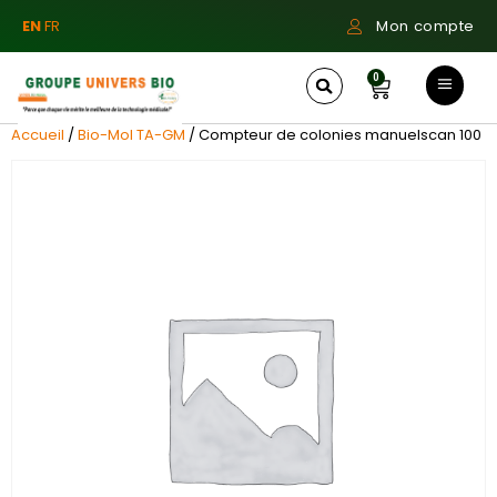
EN
FR
Mon compte
0
Accueil
/
Bio-Mol TA-GM
/ Compteur de colonies manuelscan 100