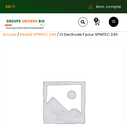
EN
FR
Mon compte
0
Accueil
/
Reactif SPINTEC 240
/ Cl Electrode F pour SPINTEC 240