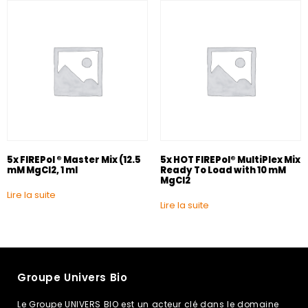
5x FIREPol ® Master Mix (12.5
5x HOT FIREPol® MultiPlex Mix
mM MgCl2, 1 ml
Ready To Load with 10 mM
MgCl2
Lire la suite
Lire la suite
Groupe Univers Bio
Le Groupe UNIVERS BIO est un acteur clé dans le domaine