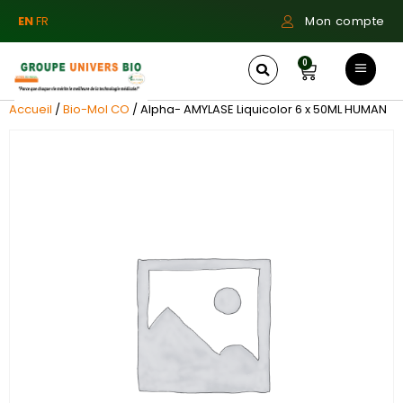
EN
FR
Mon compte
0
Accueil
/
Bio-Mol CO
/ Alpha- AMYLASE Liquicolor 6 x 50ML HUMAN