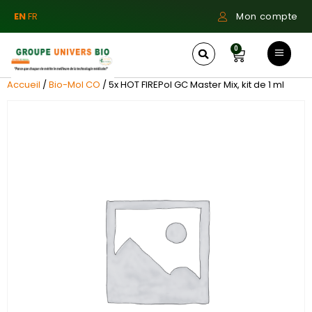
EN
FR
Mon compte
0
Accueil
/
Bio-Mol CO
/ 5x HOT FIREPol GC Master Mix, kit de 1 ml