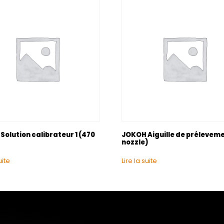
olution calibrateur 1 (470
JOKOH Aiguille de préleveme
nozzle)
uite
Lire la suite