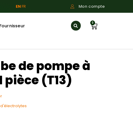
EN
FR
Mon compte
0
Fournisseur
be de pompe à
1 pièce (T13)
r
 d'électrolytes