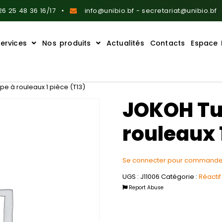
6 25 48 36 16/17
info@unibio.bf - secretariat@unibio.bf
ervices
Nos produits
Actualités
Contacts
Espace 
 à rouleaux 1 pièce (T13)
JOKOH Tu
rouleaux 
Se connecter pour commande
UGS :
J11006
Catégorie :
Réactif
Report Abuse