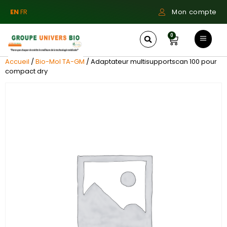
EN
FR
Mon compte
0
Accueil
/
Bio-Mol TA-GM
/ Adaptateur multisupportscan 100 pour
compact dry