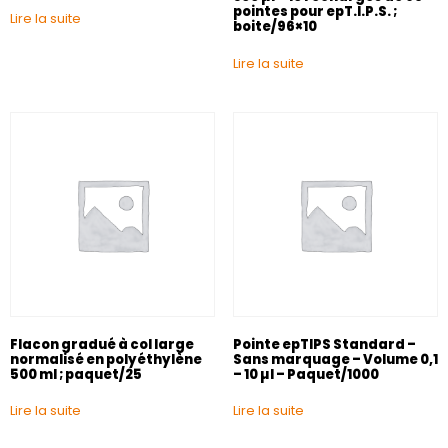
pointes pour epT.I.P.S. ;
Lire la suite
boite/96×10
Lire la suite
Flacon gradué à col large
Pointe epTIPS Standard –
normalisé en polyéthylène
Sans marquage – Volume 0,1
500 ml ; paquet/25
– 10 µl – Paquet/1000
Lire la suite
Lire la suite