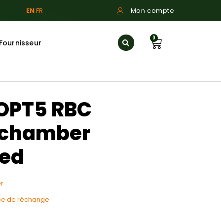
EN
FR
Mon compte
0
Fournisseur
OPT5 RBC
 chamber
ed
r
ce de réchange