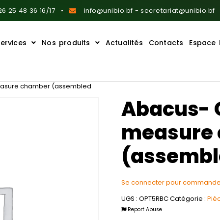
6 25 48 36 16/17
info@unibio.bf - secretariat@unibio.bf
ervices
Nos produits
Actualités
Contacts
Espace 
easure chamber (assembled
Abacus- 
measure
(assembl
Se connecter pour commande
UGS :
OPT5RBC
Catégorie :
Piè
Report Abuse