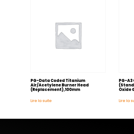
PG-Data Coded Titanium
PG-A3 
Air/Acetylene Burner Head
(Stand
(Replacement),100mm
Oxide 
Lire la suite
Lire la s