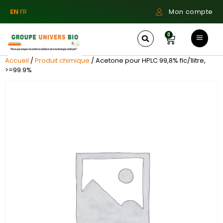
EN
FR
Mon compte
0
Accueil
/
Produit chimique
/ Acetone pour HPLC 99,8% flc/1litre,
>=99.9%