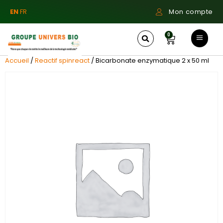
EN
FR
Mon compte
0
Accueil
/
Reactif spinreact
/ Bicarbonate enzymatique 2 x 50 ml