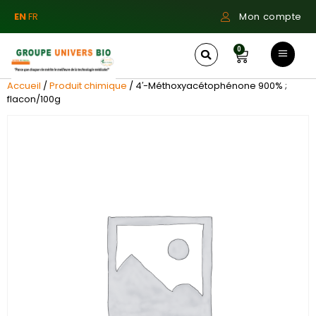
EN
FR
Mon compte
0
Accueil
/
Produit chimique
/ 4′-Méthoxyacétophénone 900% ;
flacon/100g