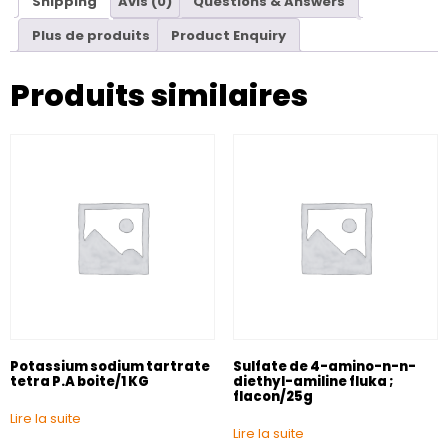
Shipping
Avis (0)
Questions & Answers
Plus de produits
Product Enquiry
Produits similaires
Potassium sodium tartrate
Sulfate de 4-amino-n-n-
tetra P.A boite/1 KG
diethyl-amiline fluka ;
flacon/25g
Lire la suite
Lire la suite