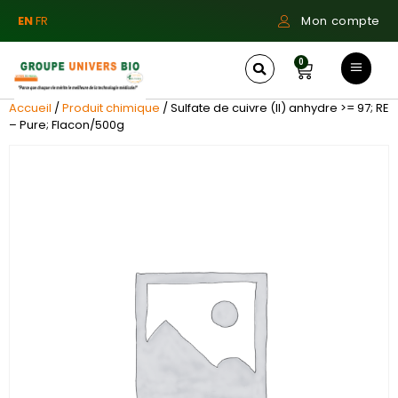
EN
FR
Mon compte
0
Accueil
/
Produit chimique
/ Sulfate de cuivre (II) anhydre >= 97; RE
– Pure; Flacon/500g