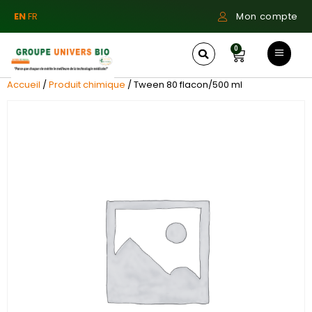
EN
FR
Mon compte
0
Accueil
/
Produit chimique
/ Tween 80 flacon/500 ml