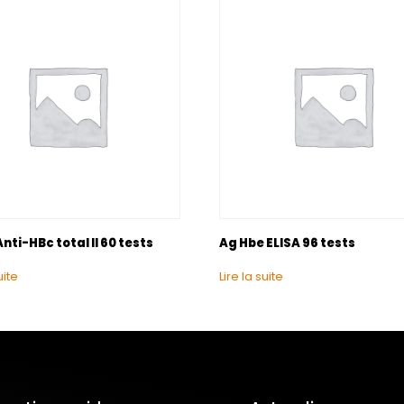
nti-HBc total II 60 tests
Ag Hbe ELISA 96 tests
uite
Lire la suite