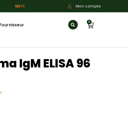
EN
FR
Mon compte
0
Fournisseur
ma IgM ELISA 96
r