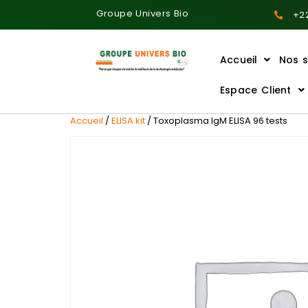
Groupe Univers Bio
+22
Accueil
Nos s
Ajoutez votre titre ici
Espace Client
Accueil
/
ELISA kit
/ Toxoplasma IgM ELISA 96 tests