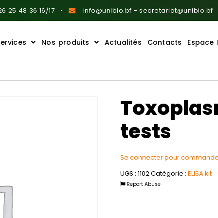
6 25 48 36 16/17
info@unibio.bf - secretariat@unibio.bf
ervices
Nos produits
Actualités
Contacts
Espace 
Toxoplas
tests
Se connecter pour commande
UGS :
1102
Catégorie :
ELISA kit
Report Abuse