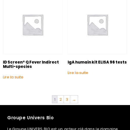
ID Screen® Q Fever Indirect
IgA humain kit ELISA 96 tests
Multi-species
Lire la suite
Lire la suite
1
2
3
→
Groupe Univers Bio
Le Groupe UNIVERS BIO est un acteur clé dans le domaine