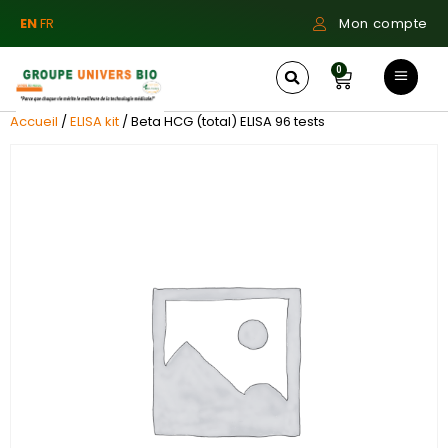
EN
FR
Mon compte
0
Accueil
/
ELISA kit
/ Beta HCG (total) ELISA 96 tests