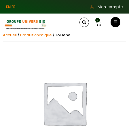
EN
FR
Mon compte
0
Accueil
/
Produit chimique
/ Toluene 1L