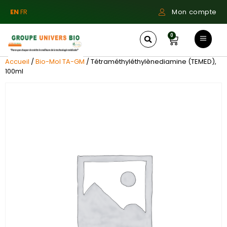
EN
FR
Mon compte
0
Accueil
/
Bio-Mol TA-GM
/ Tétraméthyléthylènediamine (TEMED),
100ml