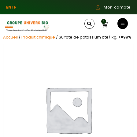
EN
FR
Mon compte
0
Accueil
/
Produit chimique
/ Sulfate de potassium bte/1kg, >=99%