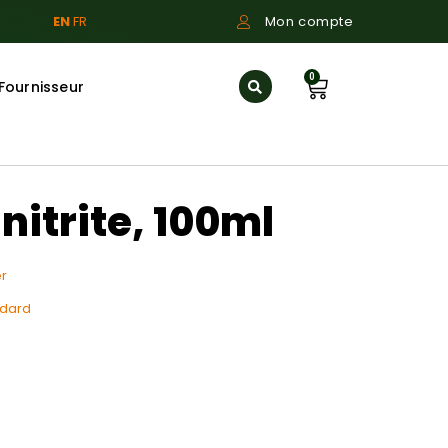
EN
FR
Mon compte
0
Fournisseur
nitrite, 100ml
r
ndard