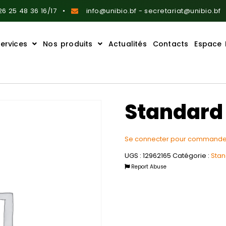
6 25 48 36 16/17
info@unibio.bf - secretariat@unibio.bf
ervices
Nos produits
Actualités
Contacts
Espace 
Standard 
Se connecter pour commande
UGS :
12962165
Catégorie :
Sta
Report Abuse