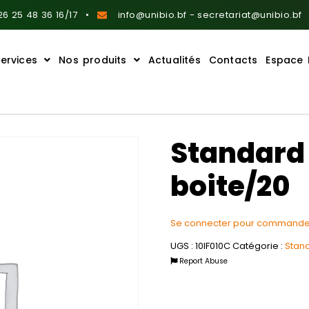
6 25 48 36 16/17
info@unibio.bf - secretariat@unibio.bf
ervices
Nos produits
Actualités
Contacts
Espace 
Standard 
boite/20
Se connecter pour commande
UGS :
10IF010C
Catégorie :
Stand
Report Abuse