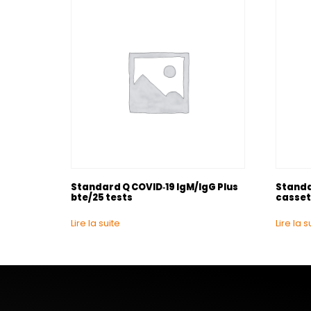
Standard Q COVID‐19 IgM/IgG Plus
Standa
bte/25 tests
casset
Lire la suite
Lire la s