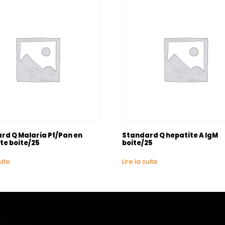
rd Q Malaria Pf/Pan en
Standard Q hepatite A IgM
te boite/25
boite/25
uite
Lire la suite