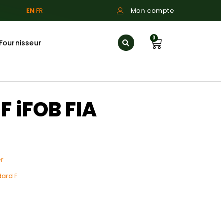
EN
FR
Mon compte
0
Fournisseur
F iFOB FIA
r
ard F