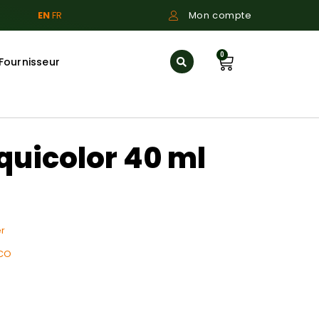
EN
FR
Mon compte
0
Fournisseur
quicolor 40 ml
r
 CO