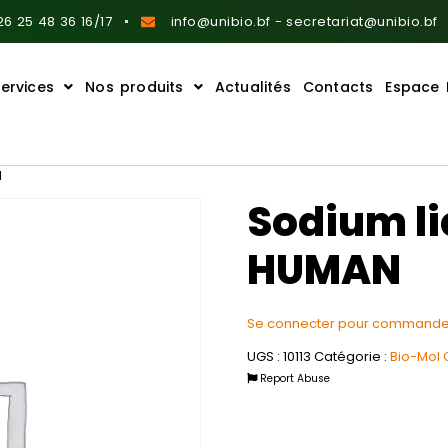
6 25 48 36 16/17
info@unibio.bf - secretariat@unibio.bf
ervices
Nos produits
Actualités
Contacts
Espace 
N
Sodium li
HUMAN
Se connecter pour commande
UGS :
10113
Catégorie :
Bio-Mol
Report Abuse