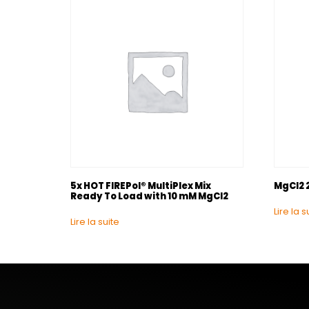
5x HOT FIREPol® MultiPlex Mix
MgCl2 2
Ready To Load with 10 mM MgCl2
Lire la s
Lire la suite