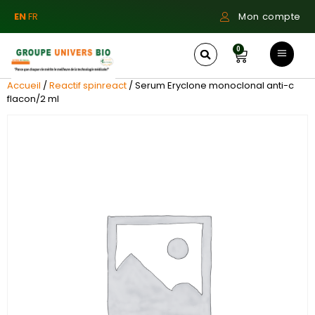
EN
FR
Mon compte
0
Accueil
/
Reactif spinreact
/ Serum Eryclone monoclonal anti-c
flacon/2 ml