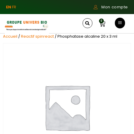
EN
FR
Mon compte
0
Accueil
/
Reactif spinreact
/ Phosphatase alcaline 20 x 3 ml