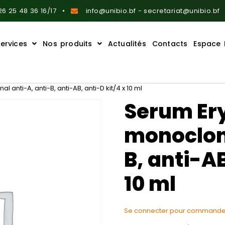
6 25 48 36 16/17
info@unibio.bf - secretariat@unibio.bf
ervices
Nos produits
Actualités
Contacts
Espace 
 anti-A, anti-B, anti-AB, anti-D kit/4 x 10 ml
Serum Er
monoclona
B, anti-AB
10 ml
Se connecter pour commande