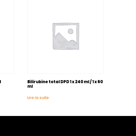
l
Bilirubine total DPD 1 x 240 ml / 1 x 60
ml
Lire la suite