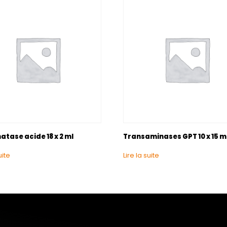
tase acide 18 x 2 ml
Transaminases GPT 10 x 15 m
uite
Lire la suite