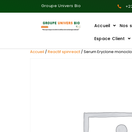
Groupe Univers Bio
+22
Accueil
Nos s
Ajoutez votre titre ici
Espace Client
Accueil
/
Reactif spinreact
/ Serum Eryclone monoclonal