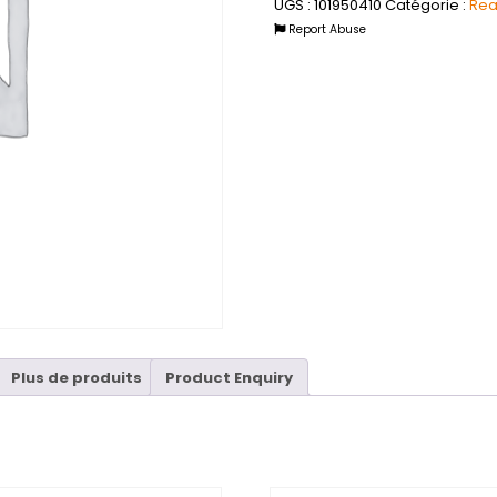
UGS :
101950410
Catégorie :
Rea
Report Abuse
Plus de produits
Product Enquiry