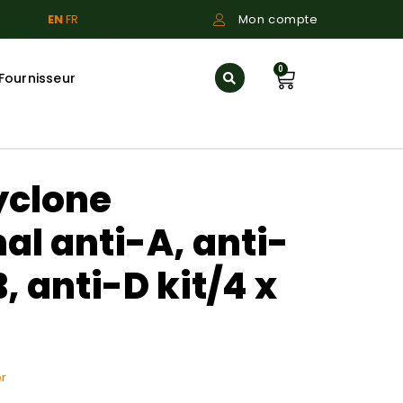
EN
FR
Mon compte
0
Fournisseur
yclone
l anti-A, anti-
, anti-D kit/4 x
r