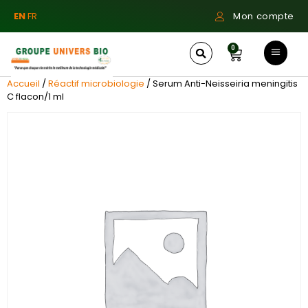
EN
FR
Mon compte
0
Accueil
/
Réactif microbiologie
/ Serum Anti-Neisseiria meningitis
C flacon/1 ml