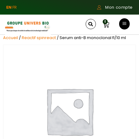
EN
FR
Mon compte
0
Accueil
/
Reactif spinreact
/ Serum anti-B monoclonal fl/10 ml