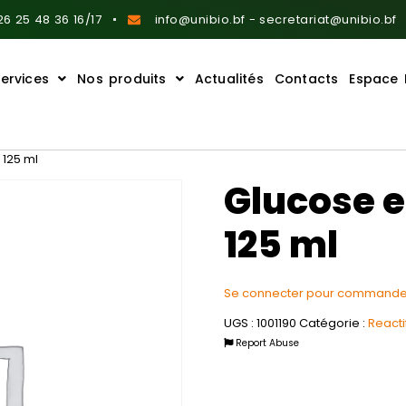
6 25 48 36 16/17
info@unibio.bf - secretariat@unibio.bf
ervices
Nos produits
Actualités
Contacts
Espace 
 125 ml
Glucose 
125 ml
Se connecter pour commande
UGS :
1001190
Catégorie :
Reacti
Report Abuse