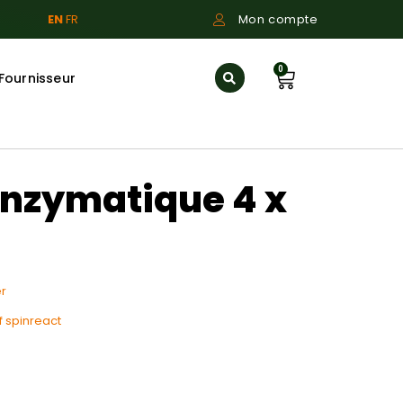
EN
FR
Mon compte
0
Fournisseur
enzymatique 4 x
r
f spinreact