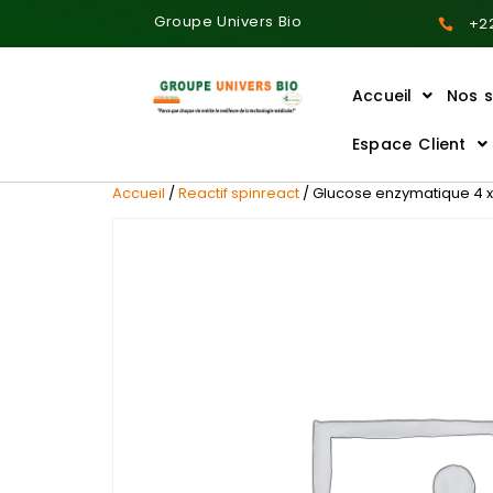
Groupe Univers Bio
+22
Accueil
Nos s
Ajoutez votre titre ici
Espace Client
Accueil
/
Reactif spinreact
/ Glucose enzymatique 4 x