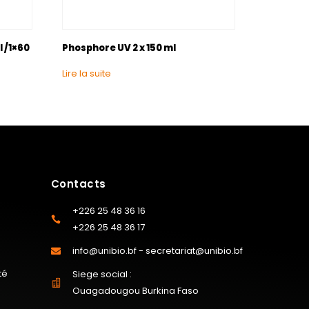
l /1×60
Phosphore UV 2 x 150 ml
Lire la suite
Contacts
+226 25 48 36 16
+226 25 48 36 17
info@unibio.bf - secretariat@unibio.bf
té
Siege social :
Ouagadougou Burkina Faso