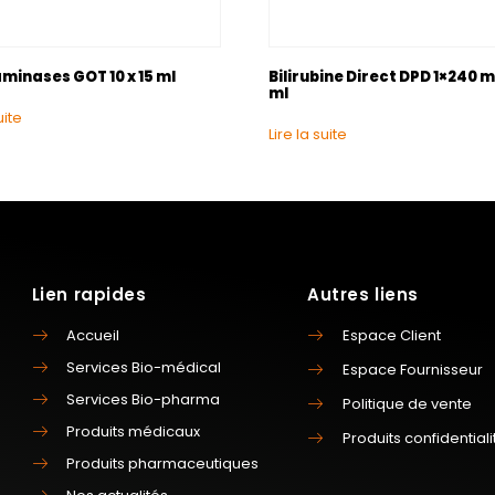
minases GOT 10 x 15 ml
Bilirubine Direct DPD 1×240 m
ml
uite
Lire la suite
Lien rapides
Autres liens
Accueil
Espace Client
Services Bio-médical
Espace Fournisseur
Services Bio-pharma
Politique de vente
Produits médicaux
Produits confidentiali
Produits pharmaceutiques