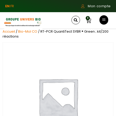
EN
FR
Mon compte
0
Accueil
/
Bio-Mol CO
/ RT-PCR QuantiTect SYBR ® Green ; kit/200
réactions