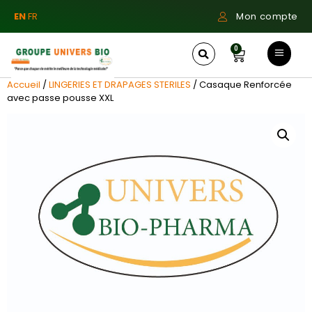
EN
FR
Mon compte
0
Accueil
/
LINGERIES ET DRAPAGES STERILES
/ Casaque Renforcée
avec passe pousse XXL