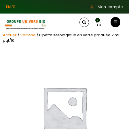
EN
FR
Mon compte
0
Accueil
/
Verrerie
/ Pipette serologique en verre graduée 2 ml
pqt/10