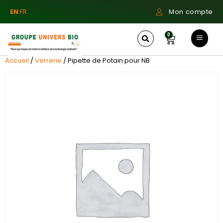
EN
FR
Mon compte
0
Accueil
/
Verrerie
/ Pipette de Potain pour NB