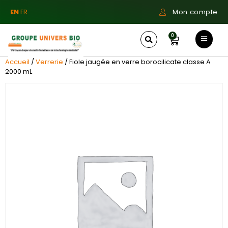
EN
FR
Mon compte
0
Accueil
/
Verrerie
/ Fiole jaugée en verre borocilicate classe A
2000 mL