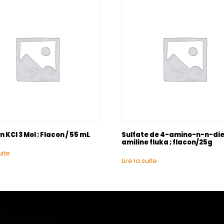
n KCl 3 Mol ; Flacon / 55 mL
Sulfate de 4-amino-n-n-die
amiline fluka ; flacon/25g
uite
Lire la suite