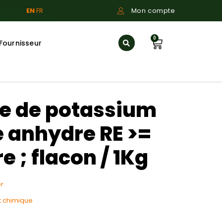
EN
FR
Mon compte
0
Fournisseur
e de potassium
 anhydre RE >=
e ; flacon / 1Kg
r
t chimique