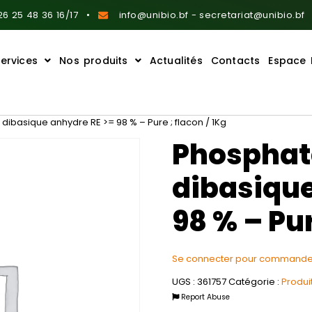
6 25 48 36 16/17
info@unibio.bf - secretariat@unibio.bf
ervices
Nos produits
Actualités
Contacts
Espace 
ibasique anhydre RE >= 98 % – Pure ; flacon / 1Kg
Phosphat
dibasique
98 % – Pur
Se connecter pour commande
UGS :
361757
Catégorie :
Produi
Report Abuse