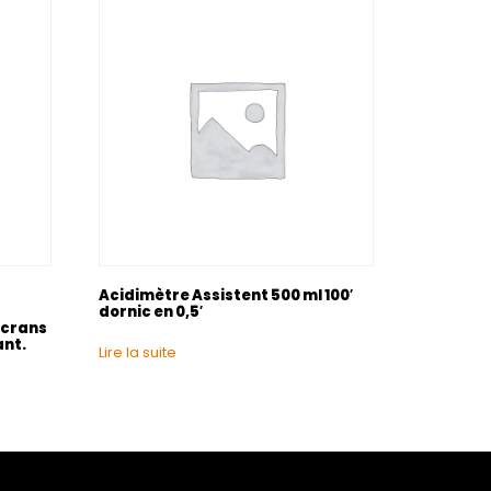
Acidimètre Assistent 500 ml 100′
dornic en 0,5′
écrans
ant.
Lire la suite