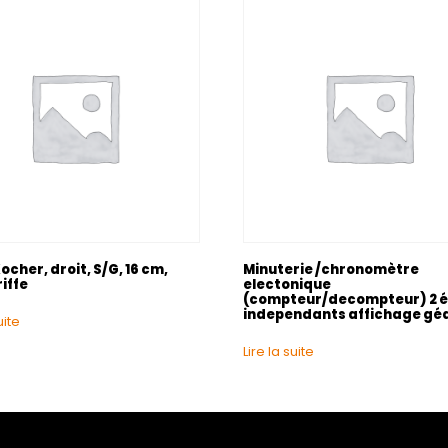
ocher, droit, S/G, 16 cm,
Minuterie /chronomètre
iffe
electonique
(compteur/decompteur) 2 
independants affichage gé
uite
Lire la suite