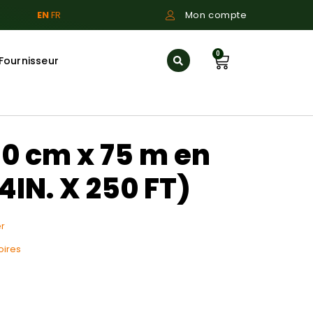
EN
FR
Mon compte
0
Fournisseur
10 cm x 75 m en
4IN. X 250 FT)
r
oires