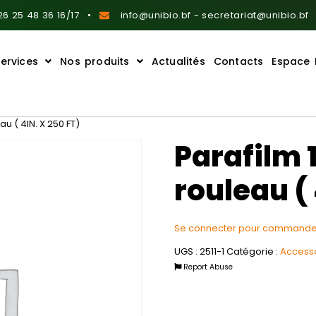
6 25 48 36 16/17
info@unibio.bf - secretariat@unibio.bf
ervices
Nos produits
Actualités
Contacts
Espace 
au ( 4IN. X 250 FT)
Parafilm 
rouleau ( 
Se connecter pour commande
UGS :
2511-1
Catégorie :
Access
Report Abuse