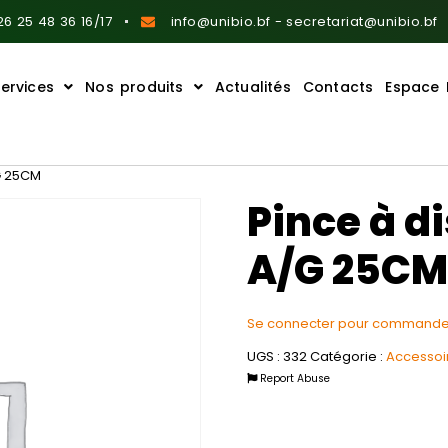
6 25 48 36 16/17
info@unibio.bf - secretariat@unibio.bf
ervices
Nos produits
Actualités
Contacts
Espace 
G 25CM
Pince à d
A/G 25CM
Se connecter pour commande
UGS :
332
Catégorie :
Accessoi
Report Abuse