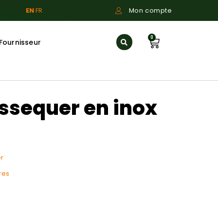
EN
FR
Mon compte
0
Fournisseur
issequer en inox
r
res