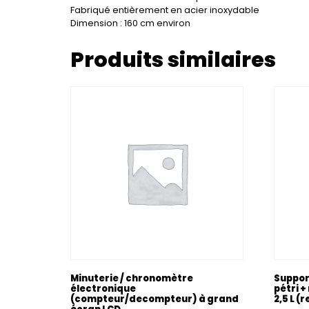
Fabriqué entièrement en acier inoxydable
Dimension : 160 cm environ
Produits similaires
Minuterie / chronomètre
Support
électronique
pétri +
(compteur/decompteur) à grand
2,5 L (r