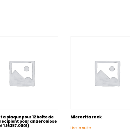
 a plaque pour 12 boite de
Micro rita rack
 recipient pour anaerobiose
ef 1.16387.0001)
Lire la suite