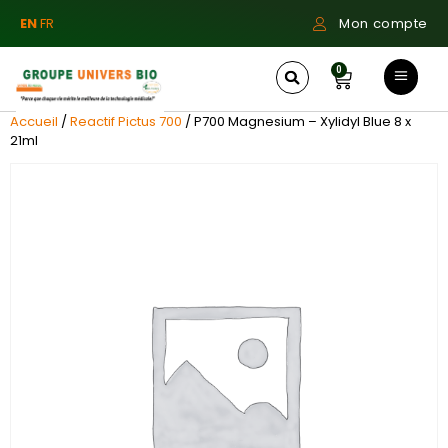
EN
FR
Mon compte
0
Accueil
/
Reactif Pictus 700
/ P700 Magnesium – Xylidyl Blue 8 x
21ml