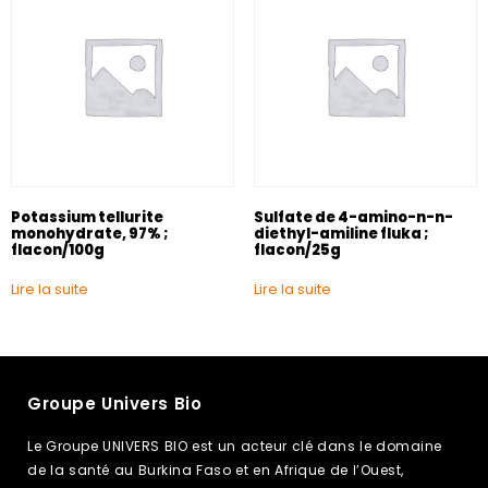
Potassium tellurite
Sulfate de 4-amino-n-n-
monohydrate, 97% ;
diethyl-amiline fluka ;
flacon/100g
flacon/25g
Lire la suite
Lire la suite
Groupe Univers Bio
Le Groupe UNIVERS BIO est un acteur clé dans le domaine
de la santé au Burkina Faso et en Afrique de l’Ouest,