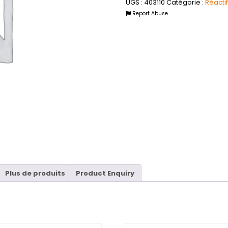
UGS :
403110
Catégorie :
Réacti
Report Abuse
Plus de produits
Product Enquiry