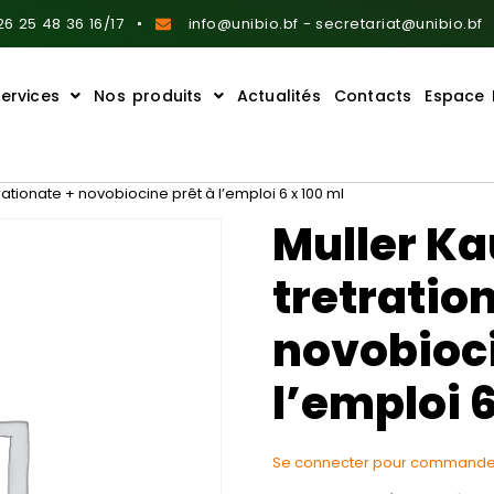
6 25 48 36 16/17
info@unibio.bf - secretariat@unibio.bf
ervices
Nos produits
Actualités
Contacts
Espace 
rationate + novobiocine prêt à l’emploi 6 x 100 ml
Muller K
tretratio
novobioci
l’emploi 6
Se connecter pour commande