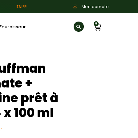
EN
FR
Mon compte
0
Fournisseur
auffman
nate +
ne prêt à
 x 100 ml
r