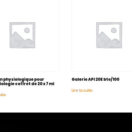
on physiologique pour
Galerie API 20E bte/100
ologie coffret de 20 x 7 ml
Lire la suite
uite