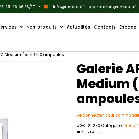
6 25 48 36 16/17
info@unibio.bf - secretariat@unibio.bf
ervices
Nos produits
Actualités
Contacts
Espace 
85% Medium ( 5ml ) 100 ampoules
Galerie A
Medium ( 
ampoule
Se connecter pour commande
UGS :
20230
Catégorie :
Réacti
Report Abuse