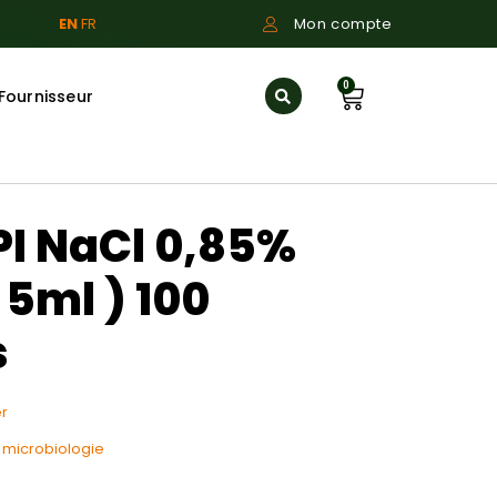
EN
FR
Mon compte
0
Fournisseur
PI NaCl 0,85%
5ml ) 100
s
r
f microbiologie