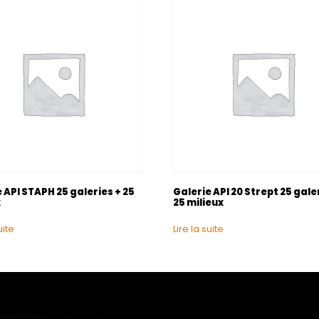
 API STAPH 25 galeries + 25
Galerie API 20 Strept 25 gale
x
25 milieux
uite
Lire la suite