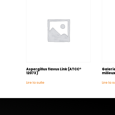
Aspergillus flavus Link (ATCC®
Galerie
12073 )
milieu
Lire la suite
Lire la s