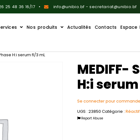
6 25 48 36 16/17
info@unibio.bf - secretariat@unibio.bf
ervices
Nos produits
Actualités
Contacts
Espace 
hase H:i serum fl/3 mL
MEDIFF- 
H:i serum
Se connecter pour commande
UGS :
23850
Catégorie :
Réacti
Report Abuse