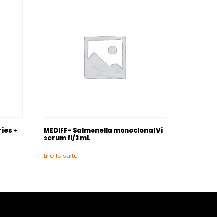
ries +
MEDIFF- Salmonella monoclonal Vi
serum fl/3 mL
Lire la suite