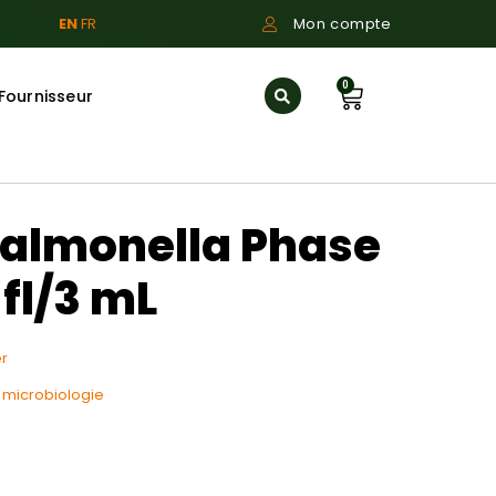
EN
FR
Mon compte
0
Fournisseur
Salmonella Phase
 fl/3 mL
r
f microbiologie