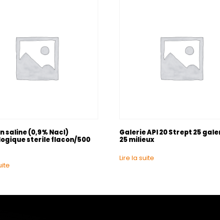
n saline (0,9% Nacl)
Galerie API 20 Strept 25 gale
logique sterile flacon/500
25 milieux
Lire la suite
uite