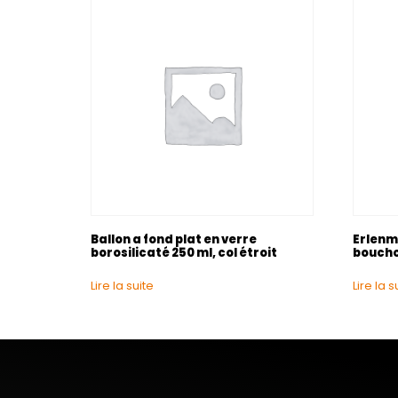
Ballon a fond plat en verre
Erlenme
borosilicaté 250 ml, col étroit
boucho
Lire la suite
Lire la s