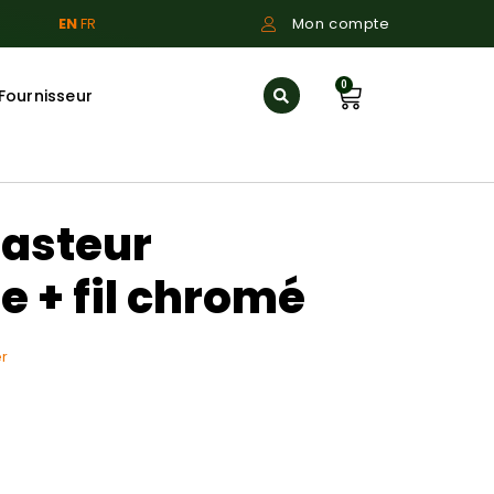
EN
FR
Mon compte
0
Fournisseur
asteur
e + fil chromé
r