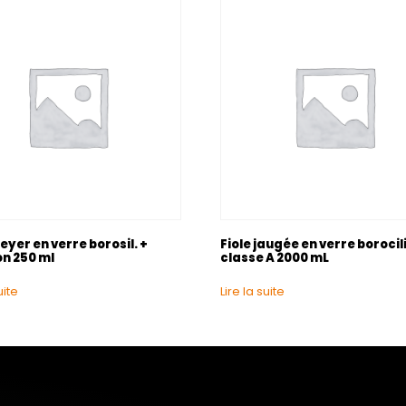
yer en verre borosil. +
Fiole jaugée en verre boroci
n 250 ml
classe A 2000 mL
uite
Lire la suite