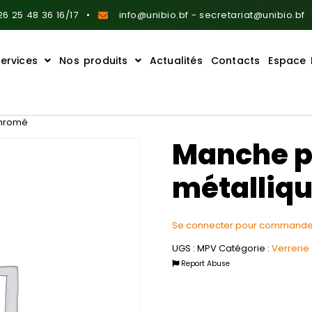
6 25 48 36 16/17
info@unibio.bf - secretariat@unibio.bf
ervices
Nos produits
Actualités
Contacts
Espace 
chromé
Manche p
métalliqu
Se connecter pour commande
UGS :
MPV
Catégorie :
Verrerie
Report Abuse