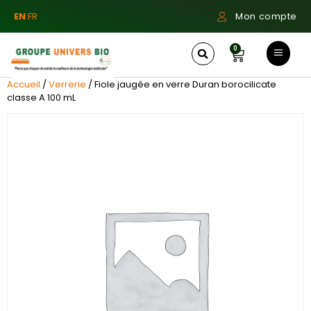
EN
FR
Mon compte
0
Accueil
/
Verrerie
/ Fiole jaugée en verre Duran borocilicate
classe A 100 mL